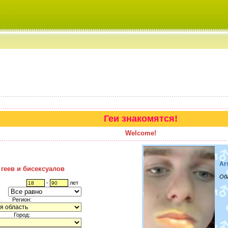
Геи знакомятся!
Welcome!
Ar
 геев и бисексуалов
Об
-
лет
Регион:
Город: