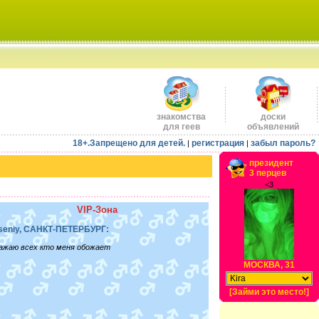
знакомства
доски
для геев
объявлений
18+.Запрещено для детей.
регистрация
забыл пароль?
|
|
президент
3 перцев
<3
VIP-Зона
seniy, САНКТ-ПЕТЕРБУРГ:
ажаю всех кто меня обожает
МОСКВА, 31
[Займи это место!]