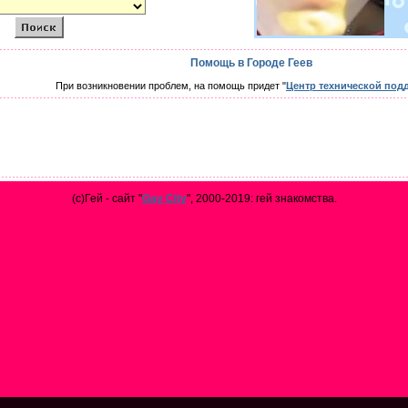
Помощь в Городе Геев
При возникновении проблем, на помощь придет "
Центр технической под
(с)Гей - сайт "
Gay City
", 2000-2019: гей знакомства.