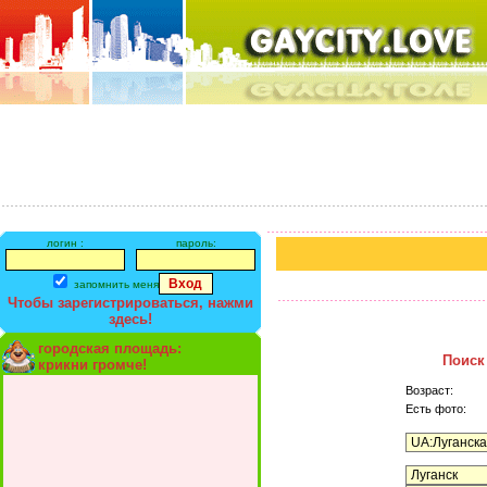
логин :
пароль:
запомнить меня
Чтобы зарегистрироваться, нажми
здесь!
городская площадь:
Поиск
крикни громче!
Возраст:
Есть фото: