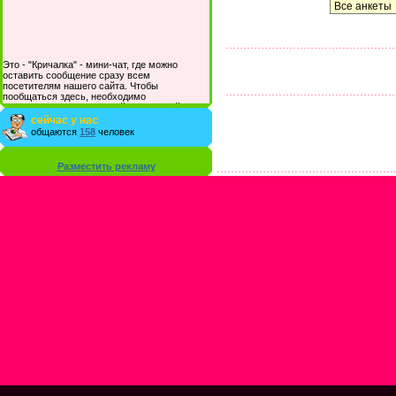
Это - "Кричалка" - мини-чат, где можно
оставить сообщение сразу всем
посетителям нашего сайта. Чтобы
пообщаться здесь, необходимо
зарегистрироваться на сайте и/или войти со
своими логином и паролем.
сейчас у нас
общаются
158
человек
Разместить рекламу