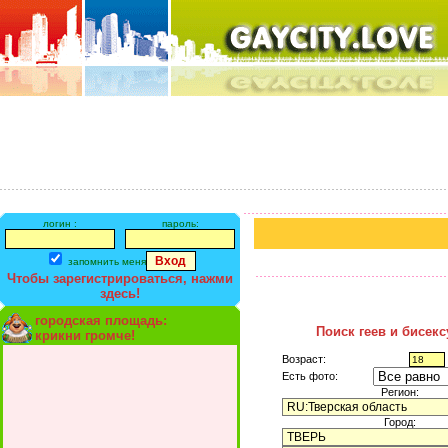
логин :
пароль:
запомнить меня
Чтобы зарегистрироваться, нажми
здесь!
городская площадь:
Поиск геев и бисек
крикни громче!
Возраст:
Есть фото:
Регион:
Город: