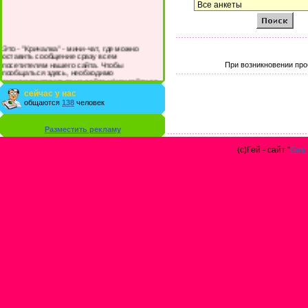
Это - "Кричалка" - мини-чат, где можно
оставить сообщение сразу всем
посетителям нашего сайта. Чтобы
При возникновении про
пообщаться здесь, необходимо
зарегистрироваться на сайте и/или войти со
своими логином и паролем.
сейчас у нас
общаются
138
человек
Разместить рекламу
(с)Гей - сайт "
Gay 