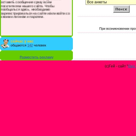
оставить сообщение сразу всем
посетителям нашего сайта. Чтобы
пообщаться здесь, необходимо
зарегистрироваться на сайте и/или войти со
своими логином и паролем.
При возникновении про
сейчас у нас
общаются
142
человек
Разместить рекламу
(с)Гей - сайт "
Gay 