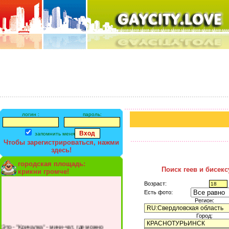
логин :
пароль:
запомнить меня
Чтобы зарегистрироваться, нажми
здесь!
городская площадь:
Поиск геев и бисек
крикни громче!
Возраст:
Есть фото:
Регион:
Город:
Это - "Кричалка" - мини-чат, где можно