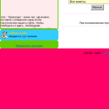
Это - "Кричалка" - мини-чат, где можно
оставить сообщение сразу всем
посетителям нашего сайта. Чтобы
При возникновении про
пообщаться здесь, необходимо
зарегистрироваться на сайте и/или войти со
своими логином и паролем.
сейчас у нас
общаются
169
человек
Разместить рекламу
(с)Гей - сайт "
Gay 