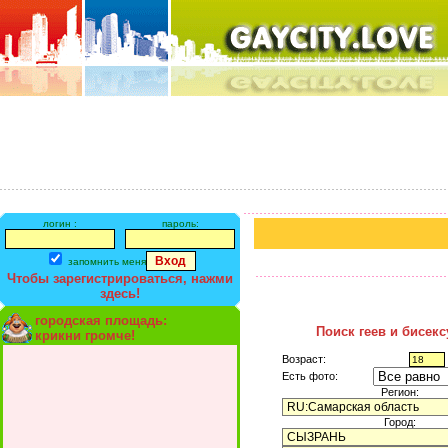
логин :
пароль:
запомнить меня
Чтобы зарегистрироваться, нажми
здесь!
городская площадь:
Поиск геев и бисек
крикни громче!
Возраст:
Есть фото:
Регион:
Город: