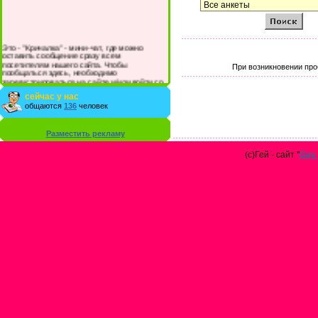
Это - "Кричалка" - мини-чат, где можно
оставить сообщение сразу всем
посетителям нашего сайта. Чтобы
При возникновении про
пообщаться здесь, необходимо
зарегистрироваться на сайте и/или войти со
своими логином и паролем.
сейчас у нас
общаются
136
человек
Разместить рекламу
(с)Гей - сайт "
Gay 