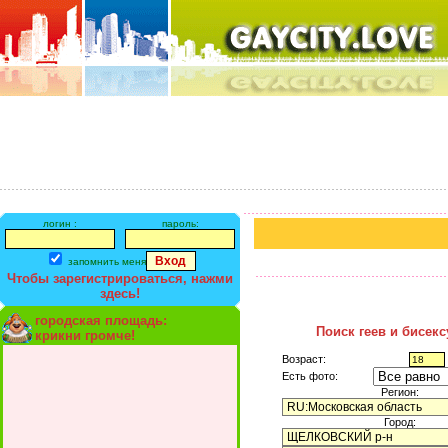
логин :
пароль:
запомнить меня
Чтобы зарегистрироваться, нажми
здесь!
городская площадь:
Поиск геев и бисек
крикни громче!
Возраст:
Есть фото:
Регион:
Город: