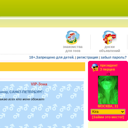
знакомства
доски
для геев
объявлений
18+.Запрещено для детей.
регистрация
забыл пароль?
|
|
президент
3 перцев
<3
VIP-Зона
seniy, САНКТ-ПЕТЕРБУРГ:
ажаю всех кто меня обожает
МОСКВА, 31
[Займи это место!]