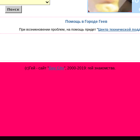
Помощь в Городе Геев
При возникновении проблем, на помощь придет "
Центр технической под
(с)Гей - сайт "
Gay City
", 2000-2019: гей знакомства.