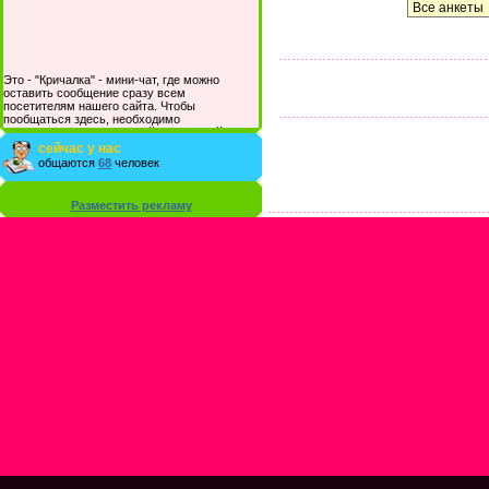
Это - "Кричалка" - мини-чат, где можно
оставить сообщение сразу всем
посетителям нашего сайта. Чтобы
пообщаться здесь, необходимо
зарегистрироваться на сайте и/или войти со
своими логином и паролем.
сейчас у нас
общаются
68
человек
Разместить рекламу