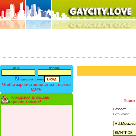
логин :
пароль:
запомнить меня
Чтобы зарегистрироваться, нажми
здесь!
городская площадь:
Поиск
крикни громче!
Возраст:
Есть фото: