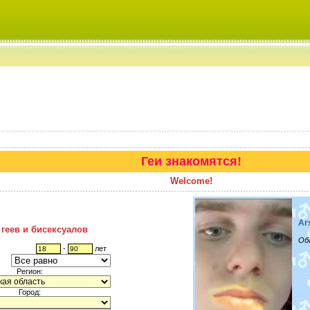
Геи знакомятся!
Welcome!
Ar
 геев и бисексуалов
Об
-
лет
Регион:
Город: