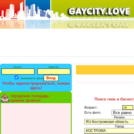
логин :
пароль:
запомнить меня
Чтобы зарегистрироваться, нажми
здесь!
городская площадь:
Поиск геев и бисек
крикни громче!
Возраст:
Есть фото:
Регион:
Город: