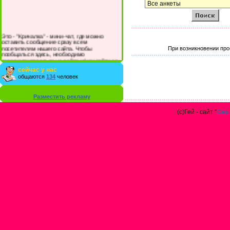
Это - "Кричалка" - мини-чат, где можно
оставить сообщение сразу всем
посетителям нашего сайта. Чтобы
При возникновении про
пообщаться здесь, необходимо
зарегистрироваться на сайте и/или войти со
своими логином и паролем.
сейчас у нас
общаются
134
человек
Разместить рекламу
(с)Гей - сайт "
Gay 