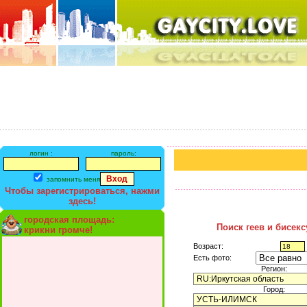
логин :
пароль:
запомнить меня
Чтобы зарегистрироваться, нажми
здесь!
городская площадь:
Поиск геев и бисек
крикни громче!
Возраст:
Есть фото:
Регион:
Город: