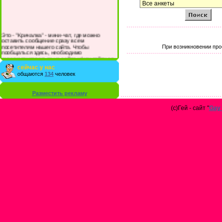
Это - "Кричалка" - мини-чат, где можно
оставить сообщение сразу всем
посетителям нашего сайта. Чтобы
При возникновении про
пообщаться здесь, необходимо
зарегистрироваться на сайте и/или войти со
своими логином и паролем.
сейчас у нас
общаются
134
человек
Разместить рекламу
(с)Гей - сайт "
Gay 