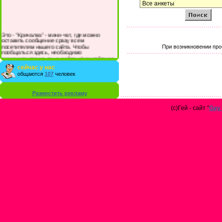
Это - "Кричалка" - мини-чат, где можно
оставить сообщение сразу всем
посетителям нашего сайта. Чтобы
При возникновении про
пообщаться здесь, необходимо
зарегистрироваться на сайте и/или войти со
своими логином и паролем.
сейчас у нас
общаются
107
человек
Разместить рекламу
(с)Гей - сайт "
Gay 