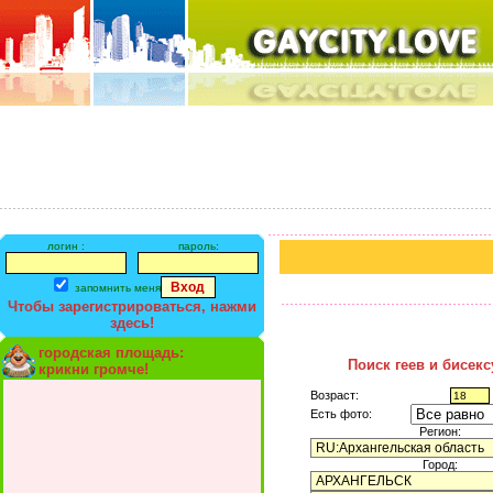
логин :
пароль:
запомнить меня
Чтобы зарегистрироваться, нажми
здесь!
городская площадь:
Поиск геев и бисек
крикни громче!
Возраст:
Есть фото:
Регион:
Город: