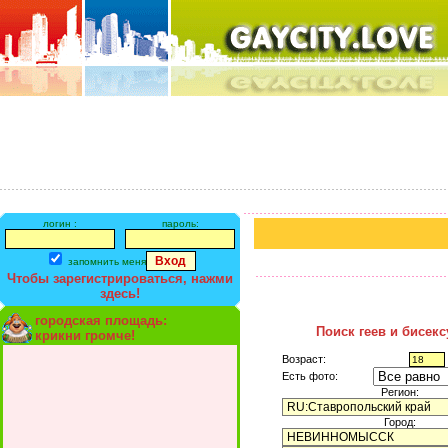
логин :
пароль:
запомнить меня
Чтобы зарегистрироваться, нажми
здесь!
городская площадь:
Поиск геев и бисек
крикни громче!
Возраст:
Есть фото:
Регион:
Город: