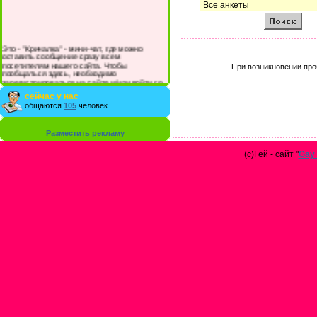
Это - "Кричалка" - мини-чат, где можно
оставить сообщение сразу всем
посетителям нашего сайта. Чтобы
При возникновении про
пообщаться здесь, необходимо
зарегистрироваться на сайте и/или войти со
своими логином и паролем.
сейчас у нас
общаются
105
человек
Разместить рекламу
(с)Гей - сайт "
Gay 