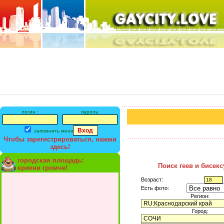
логин :
пароль:
запомнить меня
Чтобы зарегистрироваться, нажми
здесь!
городская площадь:
Поиск геев и бисек
крикни громче!
Возраст:
Есть фото:
Регион:
Город: