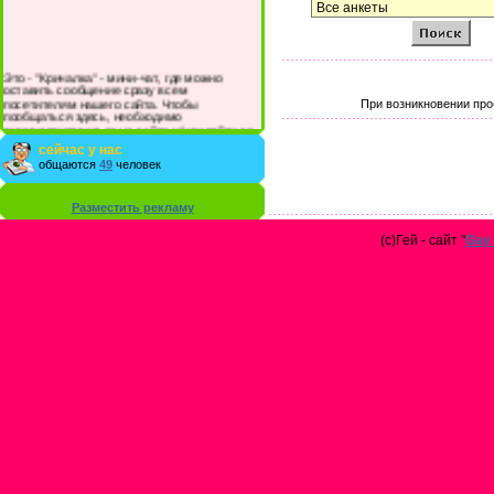
Это - "Кричалка" - мини-чат, где можно
оставить сообщение сразу всем
посетителям нашего сайта. Чтобы
При возникновении про
пообщаться здесь, необходимо
зарегистрироваться на сайте и/или войти со
своими логином и паролем.
сейчас у нас
общаются
49
человек
Разместить рекламу
(с)Гей - сайт "
Gay 