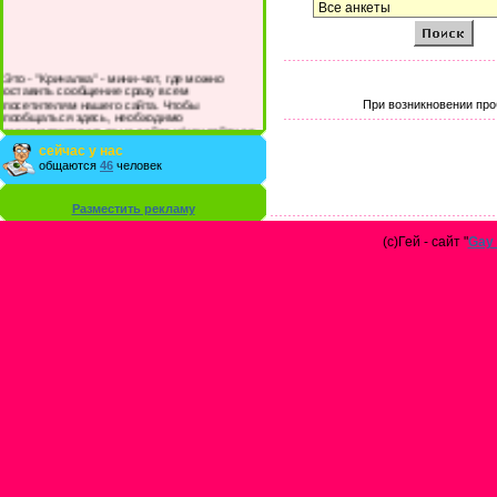
Это - "Кричалка" - мини-чат, где можно
оставить сообщение сразу всем
посетителям нашего сайта. Чтобы
При возникновении про
пообщаться здесь, необходимо
зарегистрироваться на сайте и/или войти со
своими логином и паролем.
сейчас у нас
общаются
46
человек
Разместить рекламу
(с)Гей - сайт "
Gay 