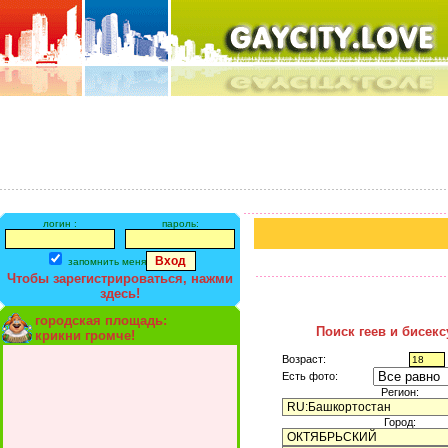
логин :
пароль:
запомнить меня
Чтобы зарегистрироваться, нажми
здесь!
городская площадь:
Поиск геев и бисек
крикни громче!
Возраст:
Есть фото:
Регион:
Город: