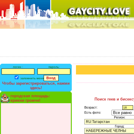
логин :
пароль:
запомнить меня
Чтобы зарегистрироваться, нажми
здесь!
городская площадь:
Поиск геев и бисек
крикни громче!
Возраст:
Есть фото:
Регион:
Город: