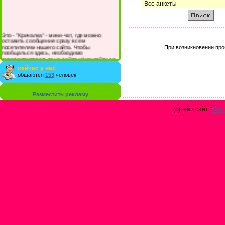
Это - "Кричалка" - мини-чат, где можно
оставить сообщение сразу всем
посетителям нашего сайта. Чтобы
При возникновении про
пообщаться здесь, необходимо
зарегистрироваться на сайте и/или войти со
своими логином и паролем.
сейчас у нас
общаются
153
человек
Разместить рекламу
(с)Гей - сайт "
Gay 