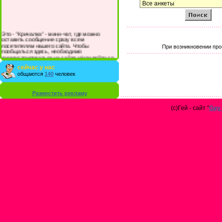
Это - "Кричалка" - мини-чат, где можно
оставить сообщение сразу всем
посетителям нашего сайта. Чтобы
При возникновении про
пообщаться здесь, необходимо
зарегистрироваться на сайте и/или войти со
своими логином и паролем.
сейчас у нас
общаются
140
человек
Разместить рекламу
(с)Гей - сайт "
Gay 