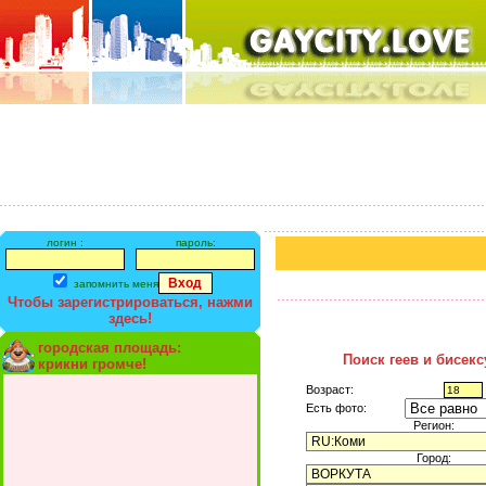
логин :
пароль:
запомнить меня
Чтобы зарегистрироваться, нажми
здесь!
городская площадь:
Поиск геев и бисек
крикни громче!
Возраст:
Есть фото:
Регион:
Город: