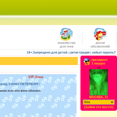
знакомства
доски
для геев
объявлений
18+.Запрещено для детей.
регистрация
забыл пароль?
|
|
президент
3 перцев
<3
VIP-Зона
seniy, САНКТ-ПЕТЕРБУРГ:
ажаю всех кто меня обожает
МОСКВА, 31
[Займи это место!]