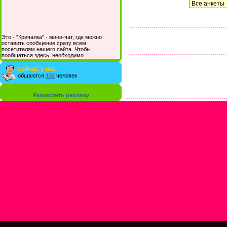
Это - "Кричалка" - мини-чат, где можно
оставить сообщение сразу всем
посетителям нашего сайта. Чтобы
пообщаться здесь, необходимо
зарегистрироваться на сайте и/или войти со
своими логином и паролем.
сейчас у нас
общаются
132
человек
Разместить рекламу