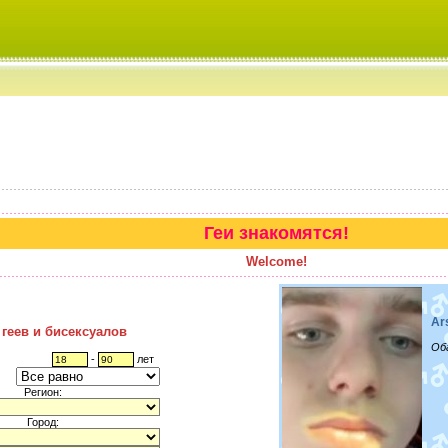
Геи знакомятся!
Welcome!
Ar
 геев и бисексуалов
Об
-
лет
Регион:
Город: