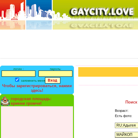
логин :
пароль:
запомнить меня
Чтобы зарегистрироваться, нажми
здесь!
городская площадь:
Поиск
крикни громче!
Возраст:
Есть фото: