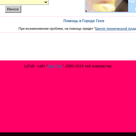
Помощь в Городе Геев
При возникновении проблем, на помощь придет "
Центр технической под
(с)Гей - сайт "
Gay City
", 2000-2019: гей знакомства.